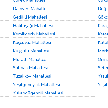
Çökek Mahallesi
Çuku
Damyeri Mahallesi
Düğe
Gedikli Mahallesi
Gökç
Haliluşağı Mahallesi
Karaç
Kemikgeriş Mahallesi
Kete
Koçcuvaz Mahallesi
Külek
Kuşçulu Mahallesi
Merk
Muratlı Mahallesi
Orma
Salman Mahallesi
Sefer
Tuzakköy Mahallesi
Yazlı
Yeşilgüneycik Mahallesi
Yeşil
Yukarıdüğencili Mahallesi