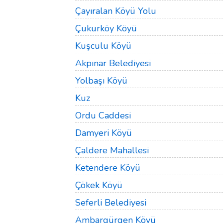
Çayıralan Köyü Yolu
Çukurköy Köyü
Kuşculu Köyü
Akpınar Belediyesi
Yolbaşı Köyü
Kuz
Ordu Caddesi
Damyeri Köyü
Çaldere Mahallesi
Ketendere Köyü
Çökek Köyü
Seferli Belediyesi
Ambargürgen Köyü