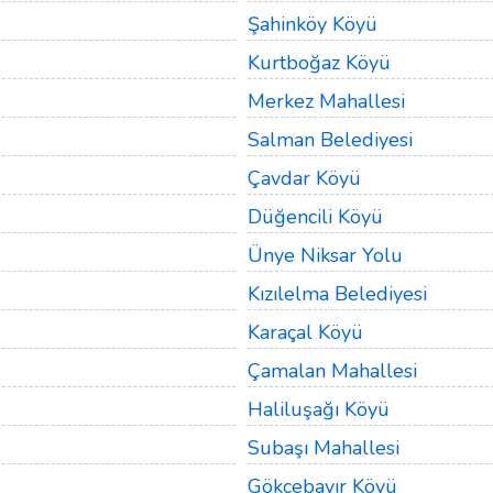
Şahinköy Köyü
Kurtboğaz Köyü
Merkez Mahallesi
Salman Belediyesi
Çavdar Köyü
Düğencili Köyü
Ünye Niksar Yolu
Kızılelma Belediyesi
Karaçal Köyü
Çamalan Mahallesi
Haliluşağı Köyü
Subaşı Mahallesi
Gökçebayır Köyü