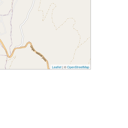
Leaflet
| ©
OpenStreetMap