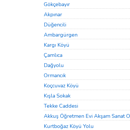
Gökçebayır
Akpınar
Düğencili
Ambargürgen
Kargı Köyü
Çamlıca
Dağyolu
Ormancık
Koçcuvaz Köyü
Kışla Sokak
Tekke Caddesi
Akkuş Öğretmen Evi Akşam Sanat O
Kurtboğaz Köyü Yolu