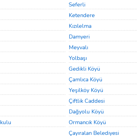
Seferli
Ketendere
Kızılelma
Damyeri
Meyvalı
Yolbaşı
Gedikli Köyü
Çamlıca Köyü
Yeşilköy Köyü
Çiftlik Caddesi
Dağyolu Köyü
kulu
Ormancık Köyü
Çayıralan Belediyesi