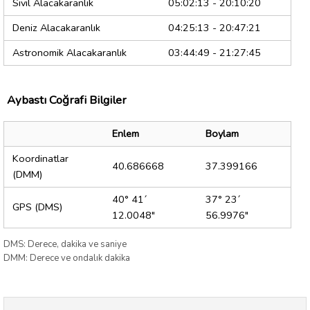
Sivil Alacakaranlık
05:02:13 - 20:10:20
Deniz Alacakaranlık
04:25:13 - 20:47:21
Astronomik Alacakaranlık
03:44:49 - 21:27:45
Aybastı Coğrafi Bilgiler
Enlem
Boylam
Koordinatlar
40.686668
37.399166
(DMM)
40° 41´
37° 23´
GPS (DMS)
12.0048"
56.9976"
DMS: Derece, dakika ve saniye
DMM: Derece ve ondalık dakika