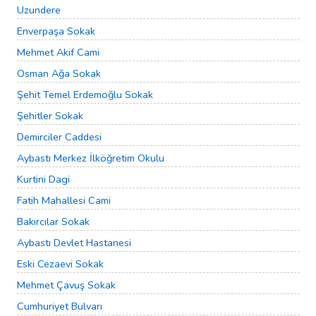
Uzundere
Enverpaşa Sokak
Mehmet Akif Cami
Osman Ağa Sokak
Şehit Temel Erdemoğlu Sokak
Şehitler Sokak
Demirciler Caddesi
Aybastı Merkez İlköğretim Okulu
Kurtini Dagi
Fatih Mahallesi Cami
Bakırcılar Sokak
Aybastı Devlet Hastanesi
Eski Cezaevi Sokak
Mehmet Çavuş Sokak
Cumhuriyet Bulvarı