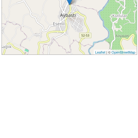
Leaflet
| ©
OpenStreetMap