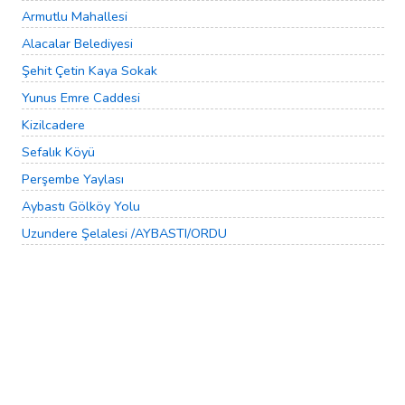
Armutlu Mahallesi
Alacalar Belediyesi
Şehit Çetin Kaya Sokak
Yunus Emre Caddesi
Kizilcadere
Sefalık Köyü
Perşembe Yaylası
Aybastı Gölköy Yolu
Uzundere Şelalesi /AYBASTI/ORDU