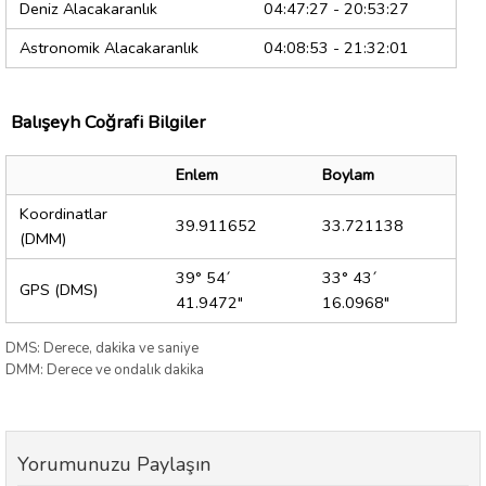
Deniz Alacakaranlık
04:47:27 - 20:53:27
Astronomik Alacakaranlık
04:08:53 - 21:32:01
Balışeyh Coğrafi Bilgiler
Enlem
Boylam
Koordinatlar
39.911652
33.721138
(DMM)
39° 54´
33° 43´
GPS (DMS)
41.9472"
16.0968"
DMS: Derece, dakika ve saniye
DMM: Derece ve ondalık dakika
Yorumunuzu Paylaşın