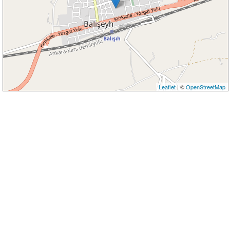
Leaflet
| ©
OpenStreetMap