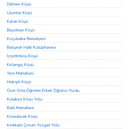
Dikmen Köyü
Uzunlar Köyü
Karalı Köyü
Beyobası Köyü
Koçubaba Belediyesi
Balışeyh Halk Kütüphanesi
İzzettinköy Köyü
Kırlangıç Köyü
Yeni Mahallesi
Hıdırşıh Köyü
Özel Orta Öğretim Erkek Öğrenci Yurdu
Kulaksız Köyü Yolu
Ballı Mahallesi
Kösedurak Köyü
Kırıkkale Çorum Yozgat Yolu