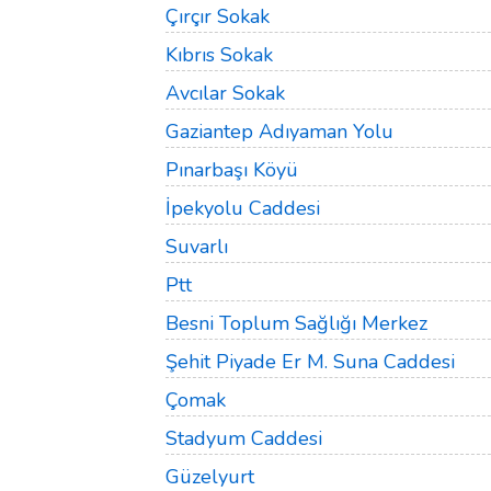
Çırçır Sokak
Kıbrıs Sokak
Avcılar Sokak
Gaziantep Adıyaman Yolu
Pınarbaşı Köyü
İpekyolu Caddesi
Suvarlı
Ptt
Besni Toplum Sağlığı Merkez
Şehit Piyade Er M. Suna Caddesi
Çomak
Stadyum Caddesi
Güzelyurt