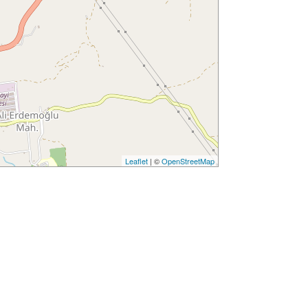
Leaflet
| ©
OpenStreetMap