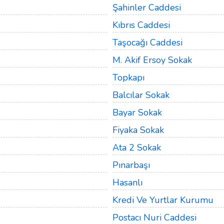
Şahinler Caddesi
Kıbrıs Caddesi
Taşocağı Caddesi
M. Akif Ersoy Sokak
Topkapı
Balcılar Sokak
Bayar Sokak
Fiyaka Sokak
Ata 2 Sokak
Pınarbaşı
Hasanlı
Kredi Ve Yurtlar Kurumu
Postacı Nuri Caddesi