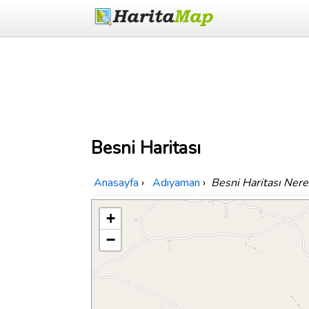
Besni Haritası
Anasayfa
›
Adıyaman
›
Besni Haritası Ner
+
−