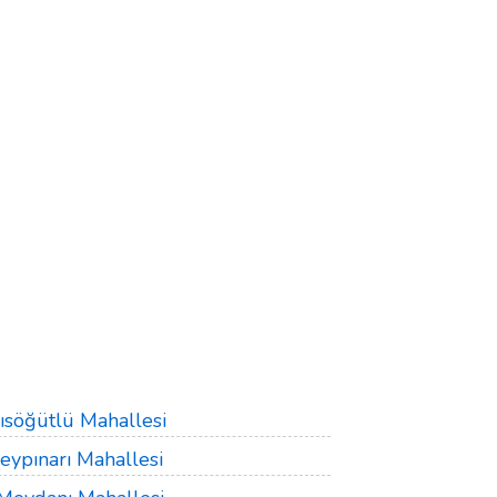
ısöğütlü Mahallesi
eypınarı Mahallesi