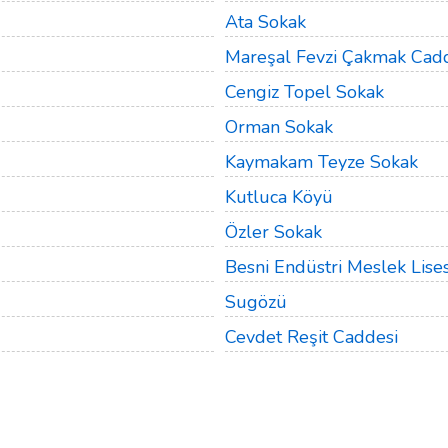
Ata Sokak
Mareşal Fevzi Çakmak Cad
Cengiz Topel Sokak
Orman Sokak
Kaymakam Teyze Sokak
Kutluca Köyü
Özler Sokak
Besni Endüstri Meslek Lises
Sugözü
Cevdet Reşit Caddesi