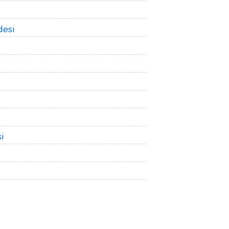
desi
i