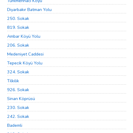
Türkmenhacı Köyü
Diyarbakır Batman Yolu
250. Sokak
819. Sokak
Ambar Köyü Yolu
206. Sokak
Medeniyet Caddesi
Tepecik Köyü Yolu
324. Sokak
Tilkilik
926. Sokak
Sinan Köprüsü
230. Sokak
242. Sokak
Bademli