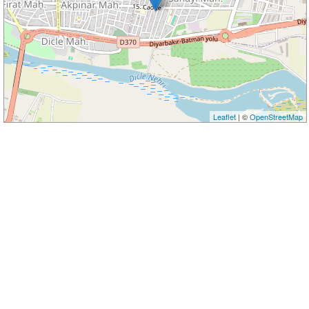
Leaflet
| ©
OpenStreetMap