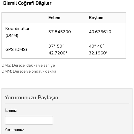
Bismil Coğrafi Bilgiler
Enlem
Boylam
Koordinatlar
37.845200
40.675610
(DMM)
37° 50´
40° 40´
GPS (DMS)
42.7200"
32.1960"
DMS: Derece, dakika ve saniye
DMM: Derece ve ondalık dakika
Yorumunuzu Paylaşın
İsminiz
Yorumunuz