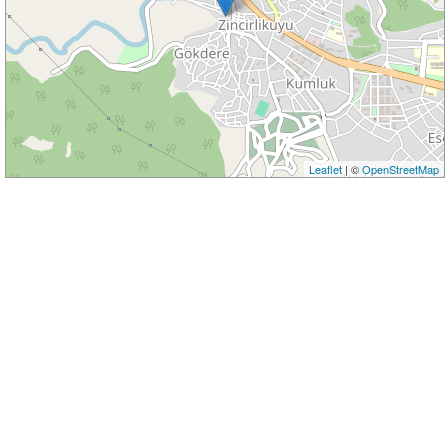
Leaflet
| ©
OpenStreetMap