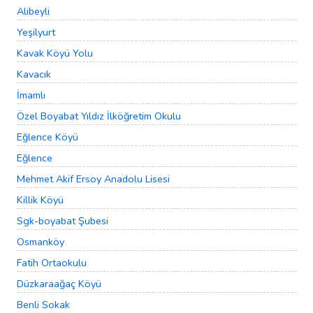
Alibeyli
Yeşilyurt
Kavak Köyü Yolu
Kavacık
İmamlı
Özel Boyabat Yıldız İlköğretim Okulu
Eğlence Köyü
Eğlence
Mehmet Akif Ersoy Anadolu Lisesi
Killik Köyü
Sgk-boyabat Şubesi
Osmanköy
Fatih Ortaokulu
Düzkaraağaç Köyü
Benli Sokak