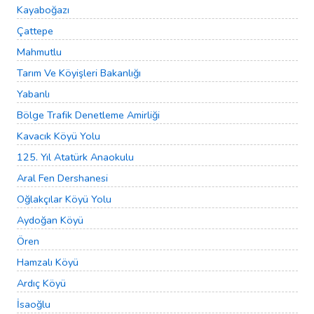
Kayaboğazı
Çattepe
Mahmutlu
Tarım Ve Köyişleri Bakanlığı
Yabanlı
Bölge Trafik Denetleme Amirliği
Kavacık Köyü Yolu
125. Yıl Atatürk Anaokulu
Aral Fen Dershanesi
Oğlakçılar Köyü Yolu
Aydoğan Köyü
Ören
Hamzalı Köyü
Ardıç Köyü
İsaoğlu