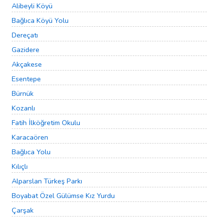
Alibeyli Köyü
Bağlıca Köyü Yolu
Dereçatı
Gazidere
Akçakese
Esentepe
Bürnük
Kozanlı
Fatih İlköğretim Okulu
Karacaören
Bağlıca Yolu
Kılıçlı
Alparslan Türkeş Parkı
Boyabat Özel Gülümse Kız Yurdu
Çarşak