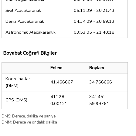
Sivil Alacakaranlık
05:11:39 - 20:21:43
Deniz Alacakaranlık
04:34:09 - 20:59:13
Astronomik Alacakaranlık
03:53:05 - 21:40:18
Boyabat Coğrafi Bilgiler
Enlem
Boylam
Koordinatlar
41.466667
34.766666
(DMM)
41° 28´
34° 45´
GPS (DMS)
0.0012"
59.9976"
DMS: Derece, dakika ve saniye
DMM: Derece ve ondalık dakika