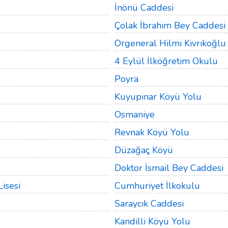
İnönü Caddesi
Çolak İbrahim Bey Caddesi
Orgeneral Hilmi Kıvrıkoğlu
4 Eylül İlköğretim Okulu
Poyra
Kuyupınar Köyü Yolu
Osmaniye
Revnak Köyü Yolu
Düzağaç Köyü
Doktor İsmail Bey Caddesi
isesi
Cumhuriyet İlkokulu
Saraycık Caddesi
Kandilli Köyü Yolu