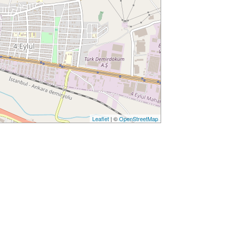
Leaflet
| ©
OpenStreetMap