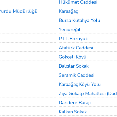
Hükümet Caddesi
 Yurdu Müdürlüğü
Karaağaç
Bursa Kütahya Yolu
Yeniüreğil
PTT-Bozüyük
Atatürk Caddesi
Gökceli Köyü
Balcılar Sokak
Seramik Caddesi
Karaağaç Köyü Yolu
Ziya Gökalp Mahallesi (Dod
Darıdere Barajı
Kalkan Sokak