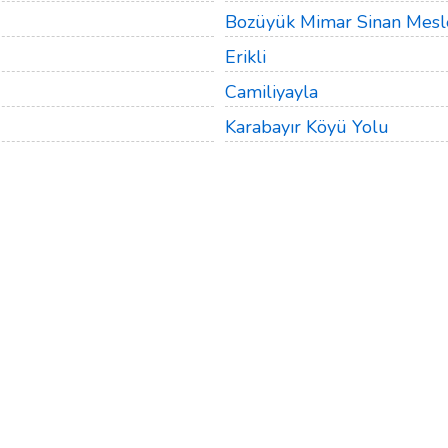
Bozüyük Mimar Sinan Meslek
Erikli
Camiliyayla
Karabayır Köyü Yolu