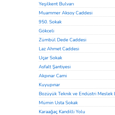
Yeşilkent Bulvarı
Muammer Aksoy Caddesi
950. Sokak
Gökceli
Zümbül Dede Caddesi
Laz Ahmet Caddesi
Uçar Sokak
Asfalt Şantiyesi
Akpınar Cami
Kuyupınar
Bozüyük Teknik ve Endüstri Meslek L
Mümin Usta Sokak
Karaağaç Kandilli Yolu