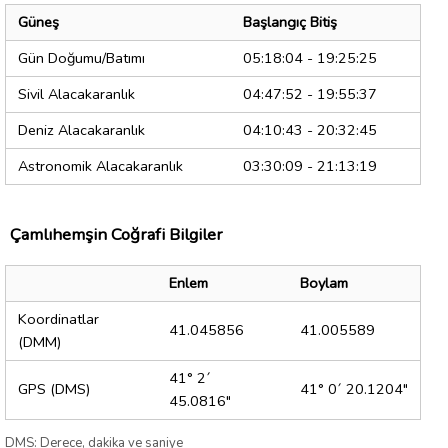
Güneş
Başlangıç Bitiş
Gün Doğumu/Batımı
05:18:04 - 19:25:25
Sivil Alacakaranlık
04:47:52 - 19:55:37
Deniz Alacakaranlık
04:10:43 - 20:32:45
Astronomik Alacakaranlık
03:30:09 - 21:13:19
Çamlıhemşin Coğrafi Bilgiler
Enlem
Boylam
Koordinatlar
41.045856
41.005589
(DMM)
41° 2´
GPS (DMS)
41° 0´ 20.1204"
45.0816"
DMS: Derece, dakika ve saniye