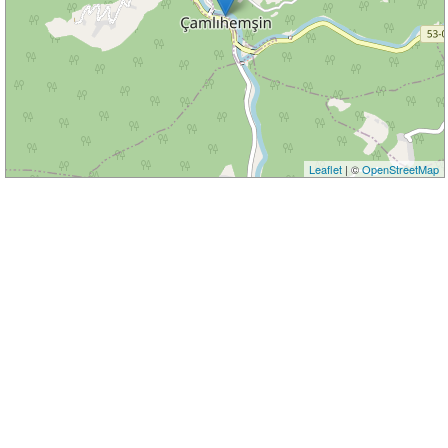
Leaflet
| ©
OpenStreetMap