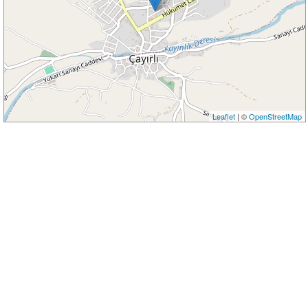
Leaflet
| ©
OpenStreetMap