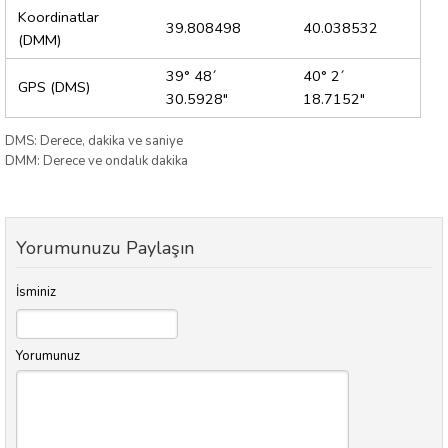
Koordinatlar
39.808498
40.038532
(DMM)
39° 48´
40° 2´
GPS (DMS)
30.5928"
18.7152"
DMS: Derece, dakika ve saniye
DMM: Derece ve ondalık dakika
Yorumunuzu Paylaşın
İsminiz
Yorumunuz