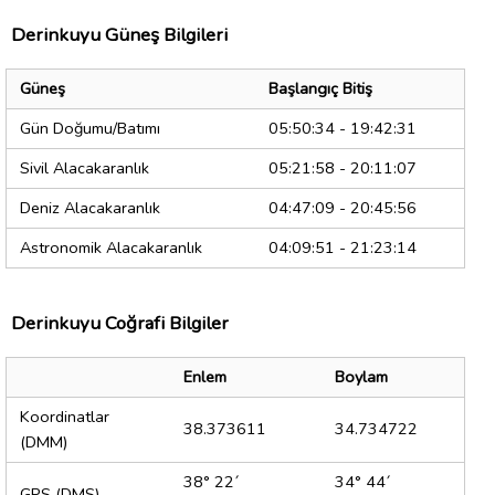
Derinkuyu Güneş Bilgileri
Güneş
Başlangıç Bitiş
Gün Doğumu/Batımı
05:50:34 - 19:42:31
Sivil Alacakaranlık
05:21:58 - 20:11:07
Deniz Alacakaranlık
04:47:09 - 20:45:56
Astronomik Alacakaranlık
04:09:51 - 21:23:14
Derinkuyu Coğrafi Bilgiler
Enlem
Boylam
Koordinatlar
38.373611
34.734722
(DMM)
38° 22´
34° 44´
GPS (DMS)