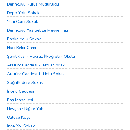
Derinkuyu Nüfus Müdürlüğü
Depo Yolu Sokak
Yeni Cami Sokak
Derinkuyu Yaş Sebze Meyve Hali
Banka Yolu Sokak
Hacı Bekir Cami
Şehit Kasım Poyraz İlköğretim Okulu
Atatürk Caddesi 2. Nolu Sokak
Atatürk Caddesi 1. Nolu Sokak
Söğütlüdere Sokak
İnönü Caddesi
Baş Mahallesi
Nevşehir Niğde Yolu
Özlüce Köyü
İnce Yol Sokak