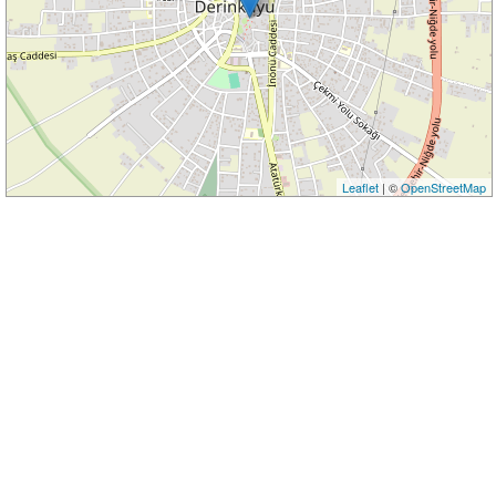
Leaflet
| ©
OpenStreetMap