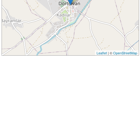
Leaflet
| ©
OpenStreetMap