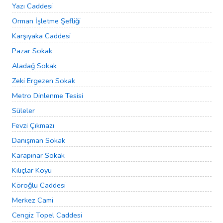
Yazı Caddesi
Orman İşletme Şefliği
Karşıyaka Caddesi
Pazar Sokak
Aladağ Sokak
Zeki Ergezen Sokak
Metro Dinlenme Tesisi
Süleler
Fevzi Çıkmazı
Danışman Sokak
Karapınar Sokak
Kılıçlar Köyü
Köroğlu Caddesi
Merkez Cami
Cengiz Topel Caddesi