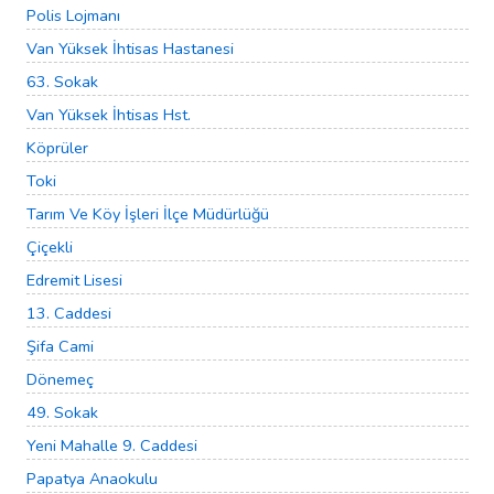
Polis Lojmanı
Van Yüksek İhtisas Hastanesi
63. Sokak
Van Yüksek İhtisas Hst.
Köprüler
Toki
Tarım Ve Köy İşleri İlçe Müdürlüğü
Çiçekli
Edremit Lisesi
13. Caddesi
Şifa Cami
Dönemeç
49. Sokak
Yeni Mahalle 9. Caddesi
Papatya Anaokulu