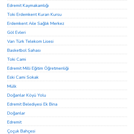
Edremit Kaymakamlığı
Toki Erdemkent Kuran Kursu
Erdemkent Aile Sağlık Merkez
Göl Evleri
Van Türk Telekom Lisesi
Basketbol Sahası
Toki Cami
Edremit Milli Eğitim Öğretmenliği
Eski Cami Sokak
Mülk
Doğanlar Köyü Yolu
Edremit Belediyesi Ek Bina
Doğanlar
Edremit
Çoçuk Bahçesi