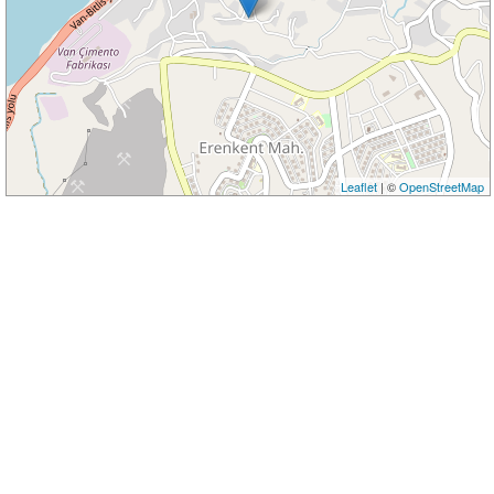
Leaflet
| ©
OpenStreetMap