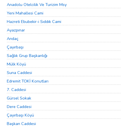
Anadolu Otelcilik Ve Turizim Msy
Yeni Mahallesi Cami
Hazreti Ebubekir-i Sıddık Cami
Ayazpınar
Andaç
Çayırbaşı
Sağlık Grup Başkanlığı
Mülk Köyü
Suna Caddesi
Edremit TOKİ Konutları
7. Caddesi
Gürsel Sokak
Dere Caddesi
Çayırbaşı Köyü
Başkan Caddesi