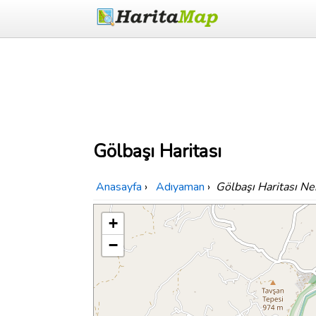
Gölbaşı Haritası
Anasayfa
›
Adıyaman
›
Gölbaşı Haritası N
+
−