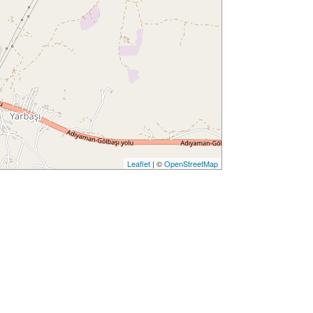
Leaflet
| ©
OpenStreetMap