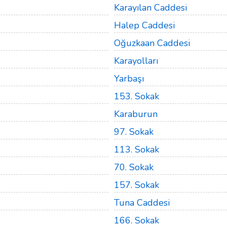
Karayılan Caddesi
Halep Caddesi
Oğuzkaan Caddesi
Karayolları
Yarbaşı
153. Sokak
Karaburun
97. Sokak
113. Sokak
70. Sokak
157. Sokak
Tuna Caddesi
166. Sokak