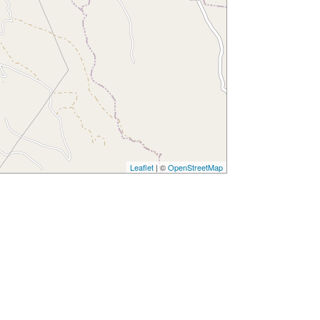
Leaflet
| ©
OpenStreetMap