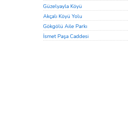
Güzelyayla Köyü
Akçalı Köyü Yolu
Gökgölü Aile Parkı
İsmet Paşa Caddesi