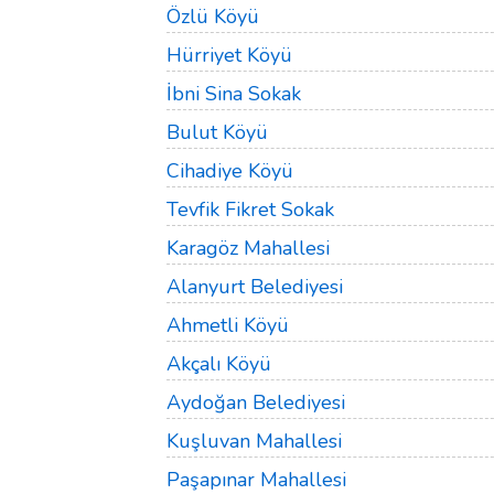
Özlü Köyü
Hürriyet Köyü
İbni Sina Sokak
Bulut Köyü
Cihadiye Köyü
Tevfik Fikret Sokak
Karagöz Mahallesi
Alanyurt Belediyesi
Ahmetli Köyü
Akçalı Köyü
Aydoğan Belediyesi
Kuşluvan Mahallesi
Paşapınar Mahallesi