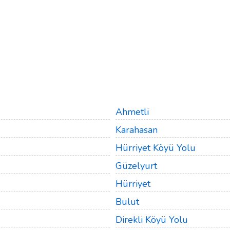
Ahmetli
Karahasan
Hürriyet Köyü Yolu
Güzelyurt
Hürriyet
Bulut
Direkli Köyü Yolu