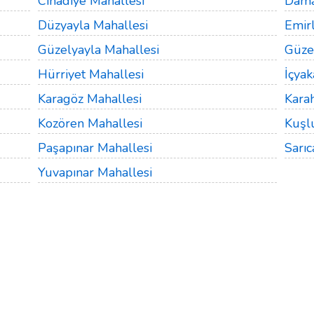
Cihadiye Mahallesi
Dama
Düzyayla Mahallesi
Emir
Güzelyayla Mahallesi
Güze
Hürriyet Mahallesi
İçyak
Karagöz Mahallesi
Kara
Kozören Mahallesi
Kuşl
Paşapınar Mahallesi
Sarıc
Yuvapınar Mahallesi