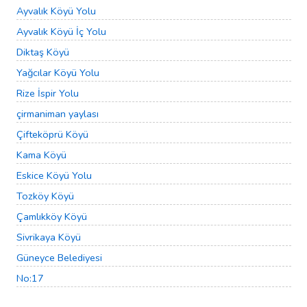
Ayvalık Köyü Yolu
Ayvalık Köyü İç Yolu
Diktaş Köyü
Yağcılar Köyü Yolu
Rize İspir Yolu
çirmaniman yaylası
Çifteköprü Köyü
Kama Köyü
Eskice Köyü Yolu
Tozköy Köyü
Çamlıkköy Köyü
Sivrikaya Köyü
Güneyce Belediyesi
No:17