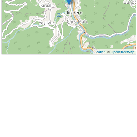
Leaflet
| ©
OpenStreetMap