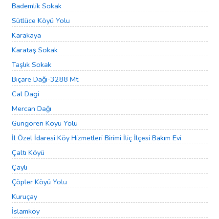
Bademlik Sokak
Sütlüce Köyü Yolu
Karakaya
Karataş Sokak
Taşlık Sokak
Biçare Dağı-3288 Mt.
Cal Dagi
Mercan Dağı
Güngören Köyü Yolu
İl Özel İdaresi Köy Hizmetleri Birimi İliç İlçesi Bakım Evi
Çaltı Köyü
Çaylı
Çöpler Köyü Yolu
Kuruçay
İslamköy