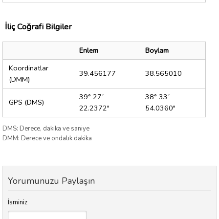
İliç Coğrafi Bilgiler
Enlem
Boylam
Koordinatlar
39.456177
38.565010
(DMM)
39° 27´
38° 33´
GPS (DMS)
22.2372"
54.0360"
DMS: Derece, dakika ve saniye
DMM: Derece ve ondalık dakika
Yorumunuzu Paylaşın
İsminiz