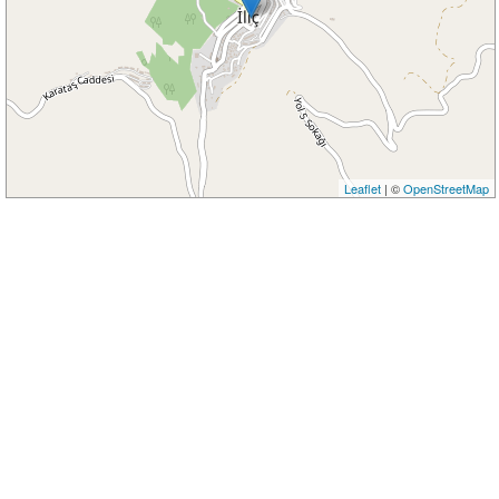
Leaflet
| ©
OpenStreetMap