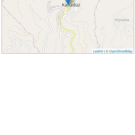
Leaflet
| ©
OpenStreetMap