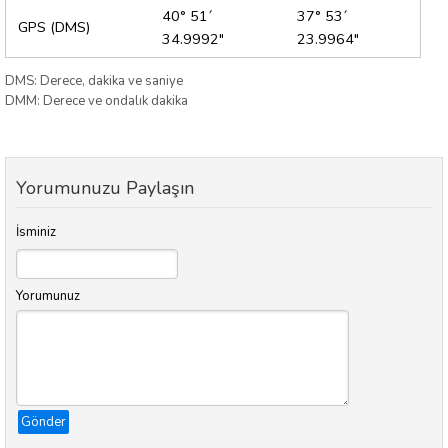
40° 51´
37° 53´
GPS (DMS)
34.9992"
23.9964"
DMS: Derece, dakika ve saniye
DMM: Derece ve ondalık dakika
Yorumunuzu Paylaşın
İsminiz
Yorumunuz
Gönder