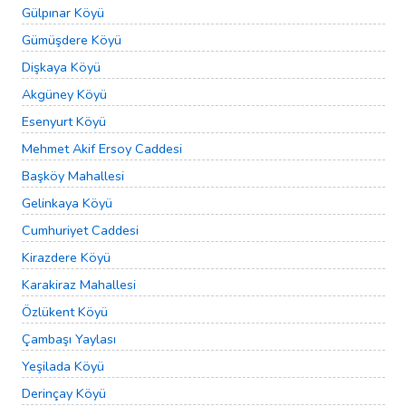
Gülpınar Köyü
Gümüşdere Köyü
Dişkaya Köyü
Akgüney Köyü
Esenyurt Köyü
Mehmet Akif Ersoy Caddesi
Başköy Mahallesi
Gelinkaya Köyü
Cumhuriyet Caddesi
Kirazdere Köyü
Karakiraz Mahallesi
Özlükent Köyü
Çambaşı Yaylası
Yeşilada Köyü
Derinçay Köyü