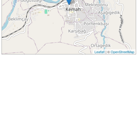
Leaflet
| ©
OpenStreetMap