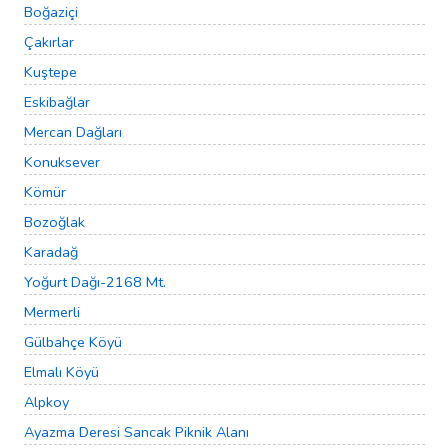
Boğaziçi
Çakırlar
Kuştepe
Eskibağlar
Mercan Dağları
Konuksever
Kömür
Bozoğlak
Karadağ
Yoğurt Dağı-2168 Mt.
Mermerli
Gülbahçe Köyü
Elmalı Köyü
Alpkoy
Ayazma Deresi Sancak Piknik Alanı