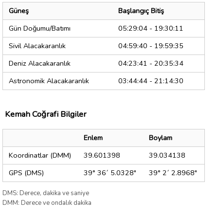
Güneş
Başlangıç Bitiş
Gün Doğumu/Batımı
05:29:04 - 19:30:11
Sivil Alacakaranlık
04:59:40 - 19:59:35
Deniz Alacakaranlık
04:23:41 - 20:35:34
Astronomik Alacakaranlık
03:44:44 - 21:14:30
Kemah Coğrafi Bilgiler
Enlem
Boylam
Koordinatlar (DMM)
39.601398
39.034138
GPS (DMS)
39° 36´ 5.0328"
39° 2´ 2.8968"
DMS: Derece, dakika ve saniye
DMM: Derece ve ondalık dakika