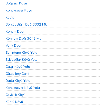
Boğaziçi Köyü
Konuksever Köyü
Küplü
Börçüdeliğin Dağ-3332 Mt.
Konem Dagi
Köhnem Dağı-3045 Mt.
Vank Dagi
Şahintepe Köyü Yolu
Eskibağlar Köyü Yolu
Çalgı Köyü Yolu
Gülabibey Cami
Dutlu Köyü Yolu
Konuksever Köyü Yolu
Cevizlik Köyü
Küplü Köyü