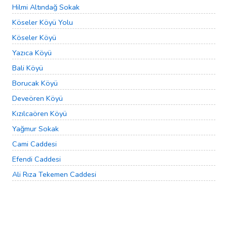
Hilmi Altındağ Sokak
Köseler Köyü Yolu
Köseler Köyü
Yazıca Köyü
Bali Köyü
Borucak Köyü
Deveören Köyü
Kızılcaören Köyü
Yağmur Sokak
Cami Caddesi
Efendi Caddesi
Ali Rıza Tekemen Caddesi