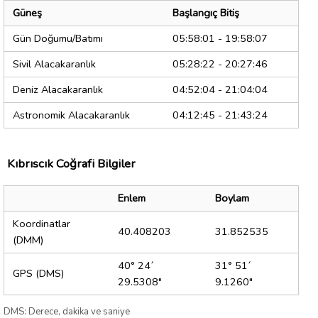
Güneş
Başlangıç Bitiş
Gün Doğumu/Batımı
05:58:01 - 19:58:07
Sivil Alacakaranlık
05:28:22 - 20:27:46
Deniz Alacakaranlık
04:52:04 - 21:04:04
Astronomik Alacakaranlık
04:12:45 - 21:43:24
Kıbrıscık Coğrafi Bilgiler
Enlem
Boylam
Koordinatlar
40.408203
31.852535
(DMM)
40° 24´
31° 51´
GPS (DMS)
29.5308"
9.1260"
DMS: Derece, dakika ve saniye