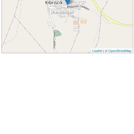
Leaflet
| ©
OpenStreetMap