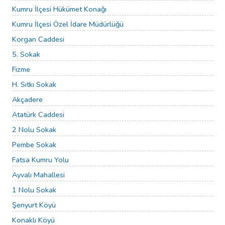
Kumru İlçesi Hükümet Konağı
Kumru İlçesi Özel İdare Müdürlüğü
Korgan Caddesi
5. Sokak
Fizme
H. Sıtkı Sokak
Akçadere
Atatürk Caddesi
2 Nolu Sokak
Pembe Sokak
Fatsa Kumru Yolu
Ayvalı Mahallesi
1 Nolu Sokak
Şenyurt Köyü
Konaklı Köyü