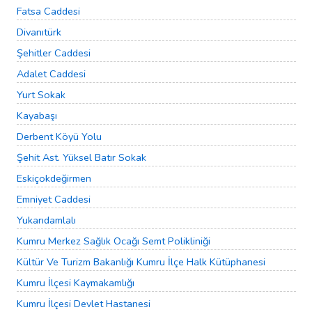
Fatsa Caddesi
Divanıtürk
Şehitler Caddesi
Adalet Caddesi
Yurt Sokak
Kayabaşı
Derbent Köyü Yolu
Şehit Ast. Yüksel Batır Sokak
Eskiçokdeğirmen
Emniyet Caddesi
Yukarıdamlalı
Kumru Merkez Sağlık Ocağı Semt Polikliniği
Kültür Ve Turizm Bakanlığı Kumru İlçe Halk Kütüphanesi
Kumru İlçesi Kaymakamlığı
Kumru İlçesi Devlet Hastanesi