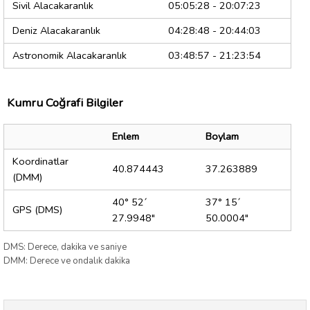
Sivil Alacakaranlık
05:05:28 - 20:07:23
Deniz Alacakaranlık
04:28:48 - 20:44:03
Astronomik Alacakaranlık
03:48:57 - 21:23:54
Kumru Coğrafi Bilgiler
Enlem
Boylam
Koordinatlar
40.874443
37.263889
(DMM)
40° 52´
37° 15´
GPS (DMS)
27.9948"
50.0004"
DMS: Derece, dakika ve saniye
DMM: Derece ve ondalık dakika