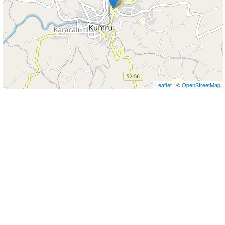
Leaflet
| ©
OpenStreetMap