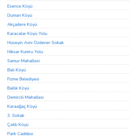
Esence Köyü
Duman Köyü
Akçadere Köyü
Karacalar Köyü Yolu
Hüseyin Avni Özdener Sokak
Niksar Kumru Yolu
Samur Mahallesi
Balı Köyü
Fizme Belediyesi
Ballık Köyü
Demircili Mahallesi
Karaağaç Köyü
3. Sokak
Çatılı Köyü
Park Caddesi