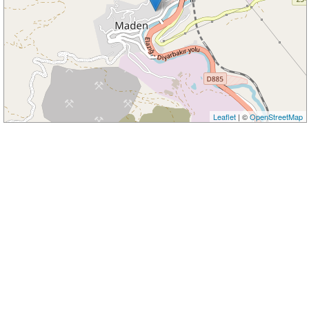
Leaflet
| ©
OpenStreetMap