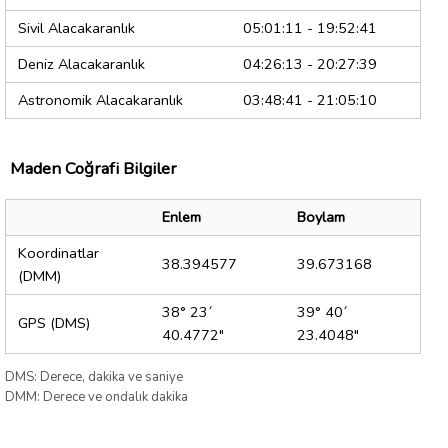
Sivil Alacakaranlık
05:01:11 - 19:52:41
Deniz Alacakaranlık
04:26:13 - 20:27:39
Astronomik Alacakaranlık
03:48:41 - 21:05:10
Maden Coğrafi Bilgiler
Enlem
Boylam
Koordinatlar
38.394577
39.673168
(DMM)
38° 23´
39° 40´
GPS (DMS)
40.4772"
23.4048"
DMS: Derece, dakika ve saniye
DMM: Derece ve ondalık dakika