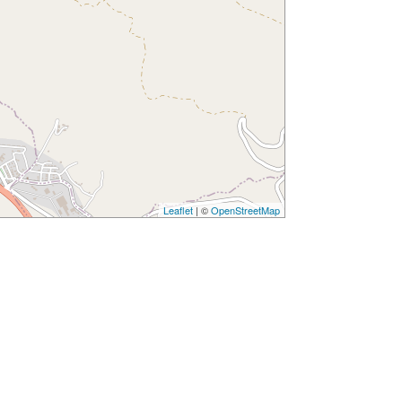
Leaflet
| ©
OpenStreetMap