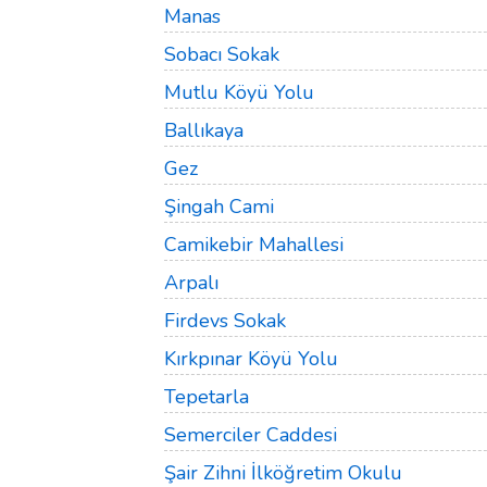
Manas
Sobacı Sokak
Mutlu Köyü Yolu
Ballıkaya
Gez
Şingah Cami
Camikebir Mahallesi
Arpalı
Firdevs Sokak
Kırkpınar Köyü Yolu
Tepetarla
Semerciler Caddesi
Şair Zihni İlköğretim Okulu