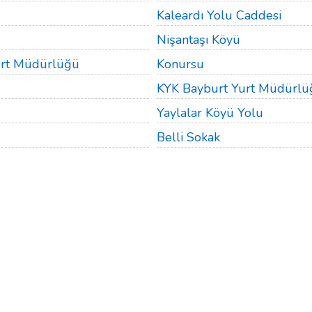
Kaleardı Yolu Caddesi
Nişantaşı Köyü
urt Müdürlüğü
Konursu
KYK Bayburt Yurt Müdürlü
Yaylalar Köyü Yolu
Belli Sokak