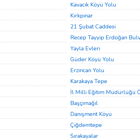
Kavacık Köyü Yolu
Kırkpınar
21 Şubat Caddesi
Recep Tayyip Erdoğan Bulv
Yayla Evleri
Güder Köyü Yolu
Erzincan Yolu
Karakaya Tepe
İl Milli Eğitim Müdürlüğü 
Başçimağıl
Danişment Köyü
Çiğdemtepe
Sırakayalar