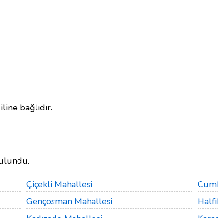
line bağlıdır.
ulundu.
Çiçekli Mahallesi
Cumh
Gençosman Mahallesi
Halfi