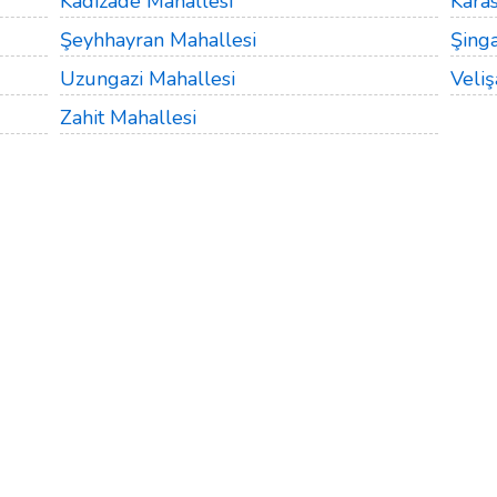
Kadızade Mahallesi
Kara
Şeyhhayran Mahallesi
Şing
Uzungazi Mahallesi
Veli
Zahit Mahallesi