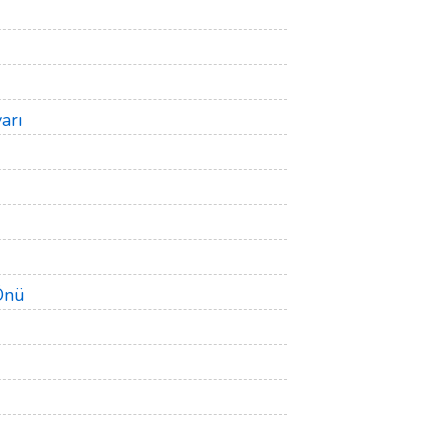
arı
Önü