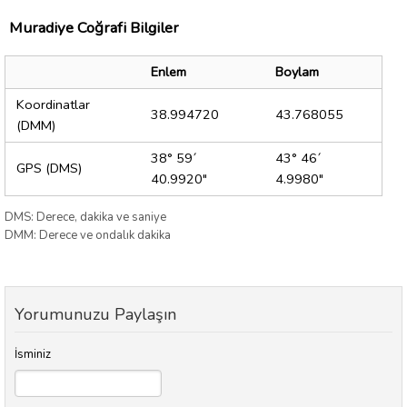
Muradiye Coğrafi Bilgiler
Enlem
Boylam
Koordinatlar
38.994720
43.768055
(DMM)
38° 59´
43° 46´
GPS (DMS)
40.9920"
4.9980"
DMS: Derece, dakika ve saniye
DMM: Derece ve ondalık dakika
Yorumunuzu Paylaşın
İsminiz