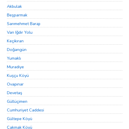
Akbulak
Beşparmak
Sarımehmet Barajı
Van Iğdır Yolu
Keçikıran
Doğangün
Yumaklı
Muradiye
Kuşçu Köyü
Ovapınar
Devetaş
Güllüçimen
Cumhuriyet Caddesi
Gültepe Köyü
Çakmak Köyü