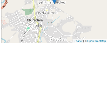
Leaflet
| ©
OpenStreetMap