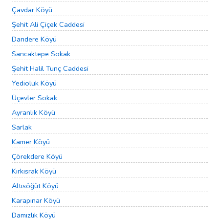
Çavdar Köyü
Şehit Ali Çiçek Caddesi
Darıdere Köyü
Sancaktepe Sokak
Şehit Halil Tunç Caddesi
Yedioluk Köyü
Üçevler Sokak
Ayranlık Köyü
Sarlak
Kamer Köyü
Çörekdere Köyü
Kırkısrak Köyü
Altısöğüt Köyü
Karapınar Köyü
Damızlık Köyü