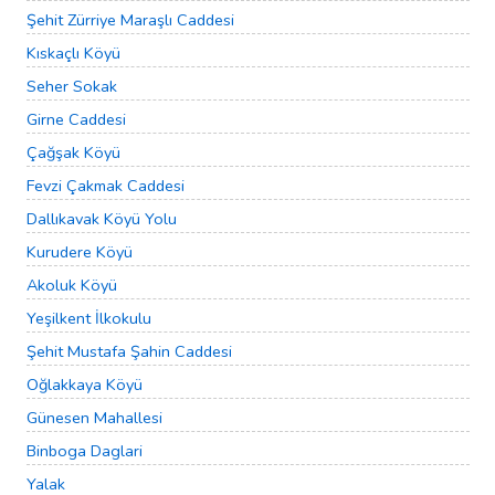
Şehit Zürriye Maraşlı Caddesi
Kıskaçlı Köyü
Seher Sokak
Girne Caddesi
Çağşak Köyü
Fevzi Çakmak Caddesi
Dallıkavak Köyü Yolu
Kurudere Köyü
Akoluk Köyü
Yeşilkent İlkokulu
Şehit Mustafa Şahin Caddesi
Oğlakkaya Köyü
Günesen Mahallesi
Binboga Daglari
Yalak