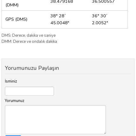
38.479168
36.500557
(DMM)
38° 28´
36° 30´
GPS (DMS)
45.0048"
2.0052"
DMS: Derece, dakika ve saniye
DMM: Derece ve ondalık dakika
Yorumunuzu Paylaşın
İsminiz
Yorumunuz