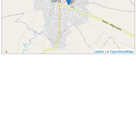
Leaflet
| ©
OpenStreetMap