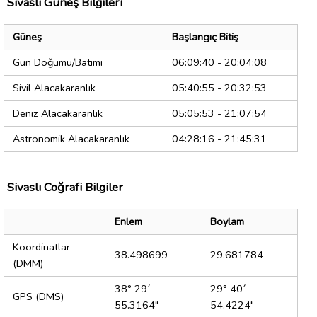
Sivaslı Güneş Bilgileri
Güneş
Başlangıç Bitiş
Gün Doğumu/Batımı
06:09:40 - 20:04:08
Sivil Alacakaranlık
05:40:55 - 20:32:53
Deniz Alacakaranlık
05:05:53 - 21:07:54
Astronomik Alacakaranlık
04:28:16 - 21:45:31
Sivaslı Coğrafi Bilgiler
Enlem
Boylam
Koordinatlar
38.498699
29.681784
(DMM)
38° 29´
29° 40´
GPS (DMS)
55.3164"
54.4224"