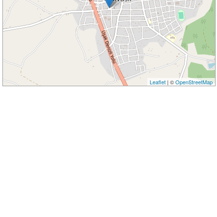
Leaflet
| ©
OpenStreetMap