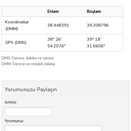
Enlem
Boylam
Koordinatlar
38.448391
39.308796
(DMM)
38° 26´
39° 18´
GPS (DMS)
54.2076"
31.6656"
DMS: Derece, dakika ve saniye
DMM: Derece ve ondalık dakika
Yorumunuzu Paylaşın
İsminiz
Yorumunuz