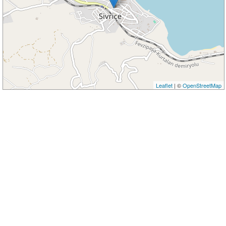
Leaflet
| ©
OpenStreetMap