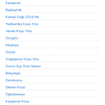
Kayapınar
Başkaynak
Kamışlı Dağı-2016 Mt.
Yedikardeş Köyü Yolu
Akseki Köyü Yolu
Görgülü
Kılıçkaya
Gözeli
Soğukpınar Köyü Yolu
Sivrice İlçe Özel İdaresi
Bekçitepe
Dereboynu
Dikmen Köyü
Öğretmenevi
Kayapınar Köyü