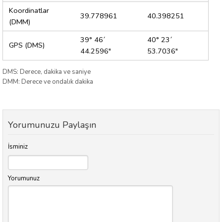
Koordinatlar
39.778961
40.398251
(DMM)
39° 46´
40° 23´
GPS (DMS)
44.2596"
53.7036"
DMS: Derece, dakika ve saniye
DMM: Derece ve ondalık dakika
Yorumunuzu Paylaşın
İsminiz
Yorumunuz