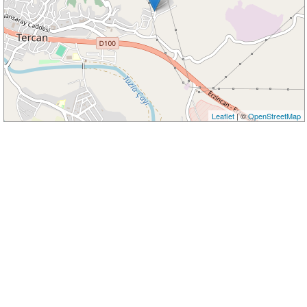
Leaflet
| ©
OpenStreetMap