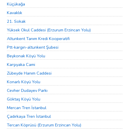
Küçükağa
Kavaklık
21. Sokak
Yüksek Okul Caddesi (Erzurum Erzincan Yolu)
Altunkent Tarıım Kredi Kooperatifi
Ptt-kargın-altunkent Şubesi
Beykonak Köyü Yolu
Karşıyaka Cami
Zübeyde Hanım Caddesi
Konarlı Köyü Yolu
Cevher Dudayev Parkı
Göktaş Köyü Yolu
Mercan Tren İstanbul
Çadırkaya Tren İstanbul
Tercan Köprüsü (Erzurum Erzincan Yolu)