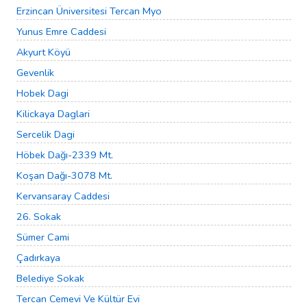
Erzincan Üniversitesi Tercan Myo
Yunus Emre Caddesi
Akyurt Köyü
Gevenlik
Hobek Dagi
Kilickaya Daglari
Sercelik Dagi
Höbek Dağı-2339 Mt.
Koşan Dağı-3078 Mt.
Kervansaray Caddesi
26. Sokak
Sümer Cami
Çadırkaya
Belediye Sokak
Tercan Cemevi Ve Kültür Evi