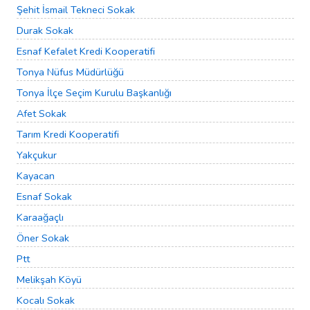
Şehit İsmail Tekneci Sokak
Durak Sokak
Esnaf Kefalet Kredi Kooperatifi
Tonya Nüfus Müdürlüğü
Tonya İlçe Seçim Kurulu Başkanlığı
Afet Sokak
Tarım Kredi Kooperatifi
Yakçukur
Kayacan
Esnaf Sokak
Karaağaçlı
Öner Sokak
Ptt
Melikşah Köyü
Kocalı Sokak