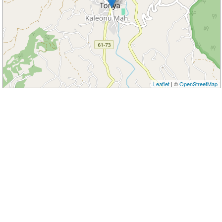
Leaflet
| ©
OpenStreetMap