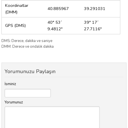
Koordinatlar
40.885967
39.291031
(DMM)
40° 53´
39° 17´
GPS (DMS)
9.4812"
27.7116"
DMS: Derece, dakika ve saniye
DMM: Derece ve ondalık dakika
Yorumunuzu Paylaşın
İsminiz
Yorumunuz