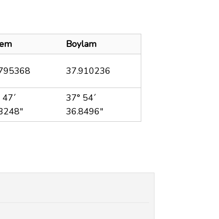
lem
Boylam
.795368
37.910236
 47´
37° 54´
3248"
36.8496"