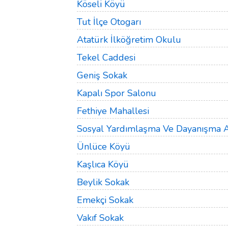
Köseli Köyü
Tut İlçe Otogarı
Atatürk İlköğretim Okulu
Tekel Caddesi
Geniş Sokak
Kapalı Spor Salonu
Fethiye Mahallesi
Sosyal Yardımlaşma Ve Dayanışma A
Ünlüce Köyü
Kaşlıca Köyü
Beylik Sokak
Emekçi Sokak
Vakıf Sokak