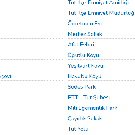
Tut İlçe Emniyet Amirliği
Tut İlçe Emniyet Müdürlüğ
Ögretmen Evi
Merkez Sokak
Afet Evleri
Öğütlü Köyü
Yeşilyurt Köyü
şevi
Havutlu Köyü
Sodes Park
PTT - Tut Şubesi
Mili Egemenlik Parkı
Çayırlık Sokak
Tut Yolu