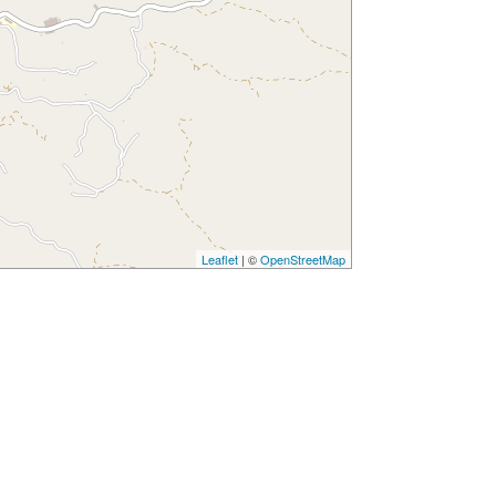
Leaflet
| ©
OpenStreetMap