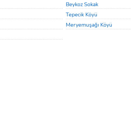
Beykoz Sokak
Tepecik Köyü
Meryemuşağı Köyü