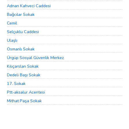
Adnan Kahveci Caddesi
Bağcılar Sokak
Cemil
Selçuklu Caddesi
Ulaşlı
Osmanlı Sokak
Ürgüp Sosyal Güvenlik Merkez
Kılıçarslan Sokak
Dedeli Başı Sokak
17. Sokak
Ptt-aksalur Acentesi
Mithat Paşa Sokak