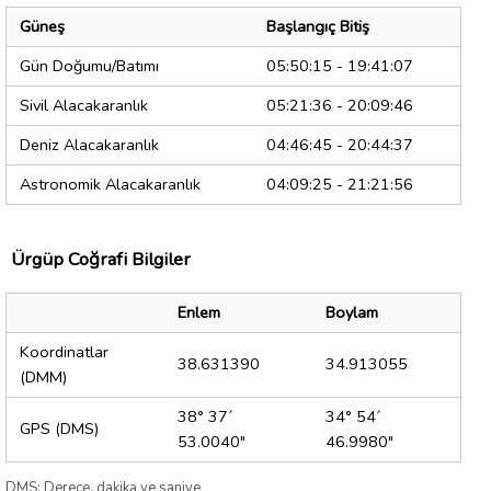
Güneş
Başlangıç Bitiş
Gün Doğumu/Batımı
05:50:15 - 19:41:07
Sivil Alacakaranlık
05:21:36 - 20:09:46
Deniz Alacakaranlık
04:46:45 - 20:44:37
Astronomik Alacakaranlık
04:09:25 - 21:21:56
Ürgüp Coğrafi Bilgiler
Enlem
Boylam
Koordinatlar
38.631390
34.913055
(DMM)
38° 37´
34° 54´
GPS (DMS)
53.0040"
46.9980"
DMS: Derece, dakika ve saniye