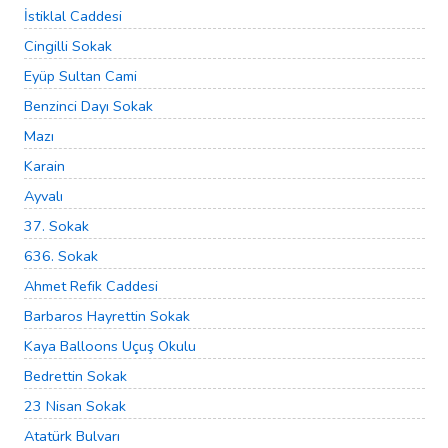
İstiklal Caddesi
Cingilli Sokak
Eyüp Sultan Cami
Benzinci Dayı Sokak
Mazı
Karain
Ayvalı
37. Sokak
636. Sokak
Ahmet Refik Caddesi
Barbaros Hayrettin Sokak
Kaya Balloons Uçuş Okulu
Bedrettin Sokak
23 Nisan Sokak
Atatürk Bulvarı