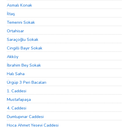
Asmalı Konak
İltaş
Temenni Sokak
Ortahisar
Saraçoğlu Sokak
Cingilli Bayır Sokak
Akköy
İbrahim Bey Sokak
Halı Saha
Ürgüp 3 Peri Bacaları
1. Caddesi
Mustafapaşa
4. Caddesi
Dumlupınar Caddesi
Hoca Ahmet Yesevi Caddesi