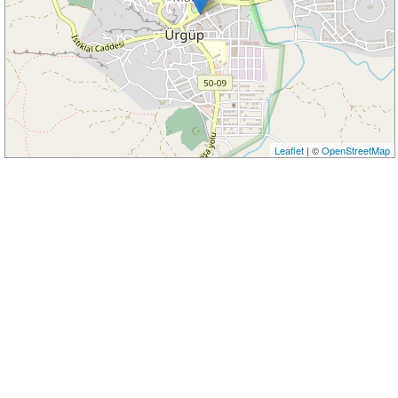
Leaflet
| ©
OpenStreetMap