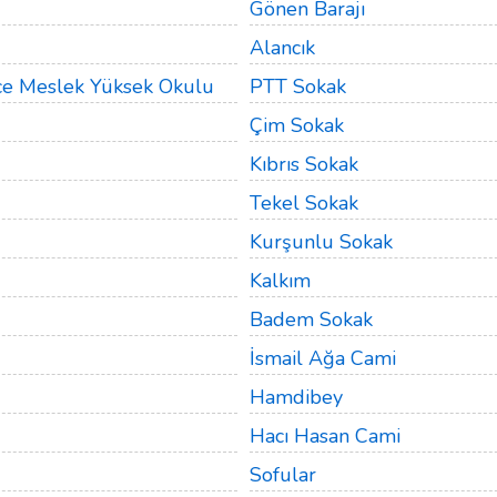
Gönen Barajı
Alancık
ice Meslek Yüksek Okulu
PTT Sokak
Çim Sokak
Kıbrıs Sokak
Tekel Sokak
Kurşunlu Sokak
Kalkım
Badem Sokak
İsmail Ağa Cami
Hamdibey
Hacı Hasan Cami
Sofular