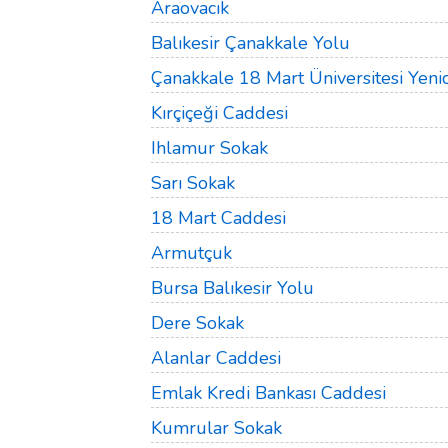
Araovacık
Balıkesir Çanakkale Yolu
Çanakkale 18 Mart Üniversitesi Yen
Kırçiçeği Caddesi
Ihlamur Sokak
Sarı Sokak
18 Mart Caddesi
Armutçuk
Bursa Balıkesir Yolu
Dere Sokak
Alanlar Caddesi
Emlak Kredi Bankası Caddesi
Kumrular Sokak