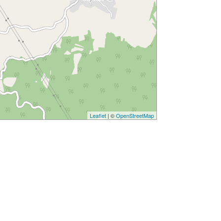
Leaflet
| ©
OpenStreetMap