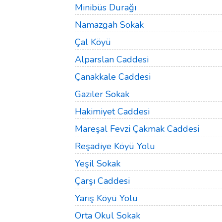
Minibüs Durağı
Namazgah Sokak
Çal Köyü
Alparslan Caddesi
Çanakkale Caddesi
Gaziler Sokak
Hakimiyet Caddesi
Mareşal Fevzi Çakmak Caddesi
Reşadiye Köyü Yolu
Yeşil Sokak
Çarşı Caddesi
Yarış Köyü Yolu
Orta Okul Sokak