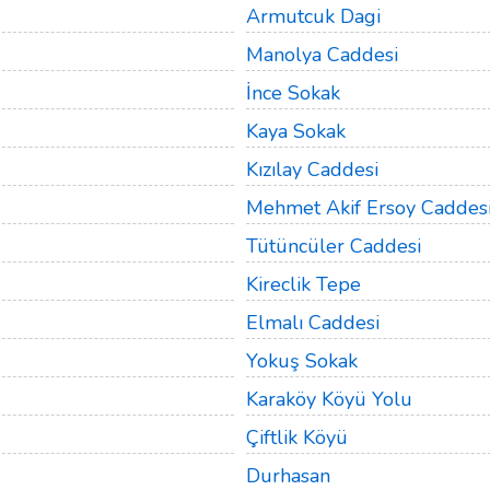
Armutcuk Dagi
Manolya Caddesi
İnce Sokak
Kaya Sokak
Kızılay Caddesi
Mehmet Akif Ersoy Caddes
Tütüncüler Caddesi
Kireclik Tepe
Elmalı Caddesi
Yokuş Sokak
Karaköy Köyü Yolu
Çiftlik Köyü
Durhasan