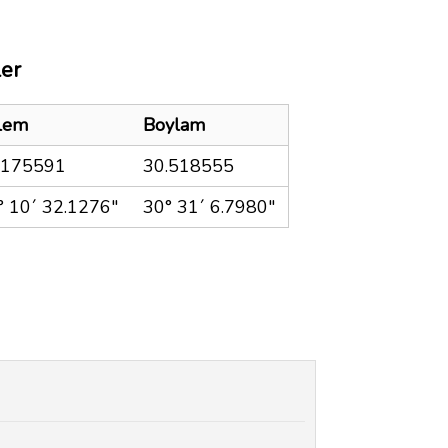
ler
lem
Boylam
.175591
30.518555
° 10´ 32.1276"
30° 31´ 6.7980"