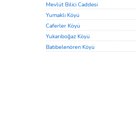
Mevlüt Bilici Caddesi
Yumaklı Köyü
Caferler Köyü
Yukarıboğaz Köyü
Batıbelenören Köyü