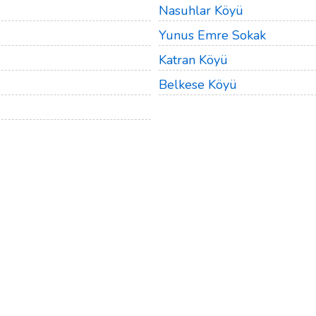
Nasuhlar Köyü
Yunus Emre Sokak
Katran Köyü
Belkese Köyü