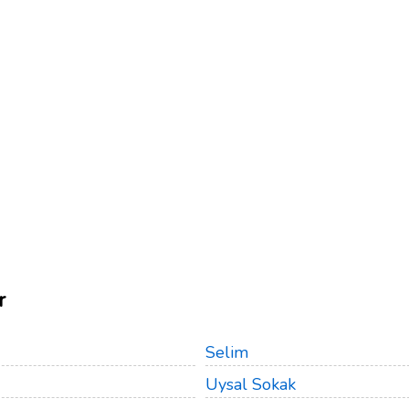
r
Selim
Uysal Sokak