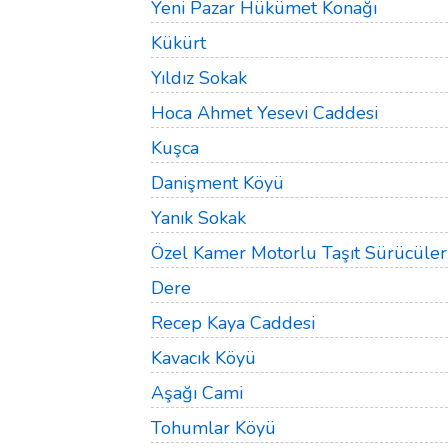
Yeni Pazar Hükümet Konağı
Kükürt
Yıldız Sokak
Hoca Ahmet Yesevi Caddesi
Kuşca
Danişment Köyü
Yanık Sokak
Özel Kamer Motorlu Taşıt Sürücüler
Dere
Recep Kaya Caddesi
Kavacık Köyü
Aşağı Cami
Tohumlar Köyü