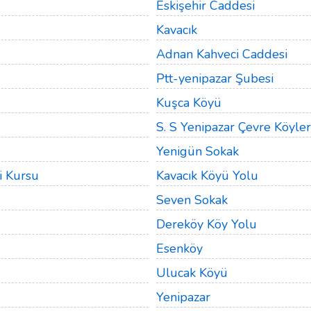
Eskişehir Caddesi
Kavacık
Adnan Kahveci Caddesi
Ptt-yenipazar Şubesi
Kuşca Köyü
S. S Yenipazar Çevre Köyler
Yenigün Sokak
i Kursu
Kavacık Köyü Yolu
Seven Sokak
Dereköy Köy Yolu
Esenköy
Ulucak Köyü
Yenipazar