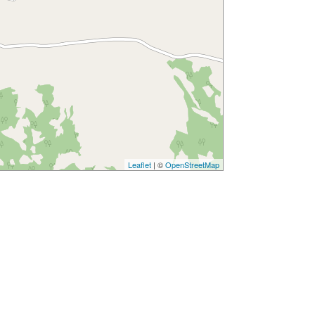
Leaflet
| ©
OpenStreetMap