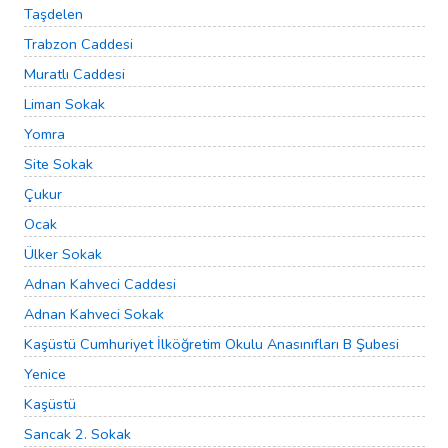
Taşdelen
Trabzon Caddesi
Muratlı Caddesi
Liman Sokak
Yomra
Site Sokak
Çukur
Ocak
Ülker Sokak
Adnan Kahveci Caddesi
Adnan Kahveci Sokak
Kaşüstü Cumhuriyet İlköğretim Okulu Anasınıfları B Şubesi
Yenice
Kaşüstü
Sancak 2. Sokak