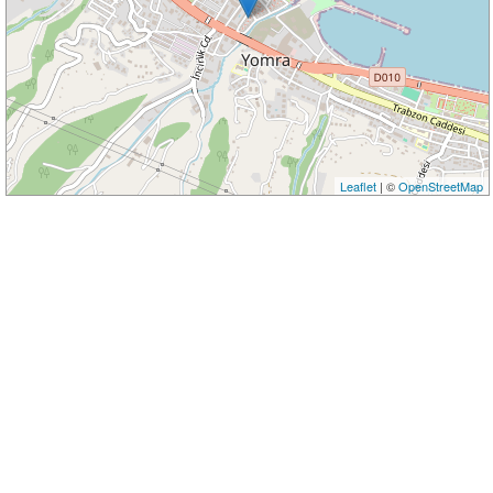
Leaflet
| ©
OpenStreetMap