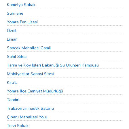
Kamelya Sokak
Sürmene
Yomra Fen Lisesi
Özdil
Liman
Sancak Mahallesi Camii
Sahil Sitesi
Tarım ve Köy İşleri Bakanlığı Su Ürünleri Kampüsü
Mobilyacılar Sanayi Sitesi
Kıratlı
Yomra İlçe Emniyet Müdürlüğü
Tandırlı
Trabzon Jimnastik Salonu
Çınarlı Mahallesi Yolu
Terzi Sokak