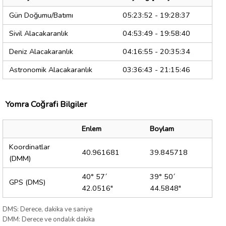
Gün Doğumu/Batımı
05:23:52 - 19:28:37
Sivil Alacakaranlık
04:53:49 - 19:58:40
Deniz Alacakaranlık
04:16:55 - 20:35:34
Astronomik Alacakaranlık
03:36:43 - 21:15:46
Yomra Coğrafi Bilgiler
Enlem
Boylam
Koordinatlar
40.961681
39.845718
(DMM)
40° 57´
39° 50´
GPS (DMS)
42.0516"
44.5848"
DMS: Derece, dakika ve saniye
DMM: Derece ve ondalık dakika