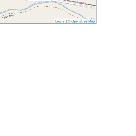
Leaflet
| ©
OpenStreetMap