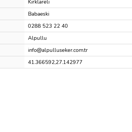
Kırklareli
Babaeski
0288 523 22 40
Alpullu
info@alpulluseker.com.tr
41.366592,27.142977