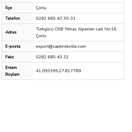
İlçe
Çorlu
Telefon
0282 685 43 30-31
Türkgücü OSB Yılmaz Alpaslan cad. No:16,
Adres
Çorlu
E-posta
export@capkintextile.com
Faks
0282 685 43 32
Enlem
41.093395,27.817789
Boylam