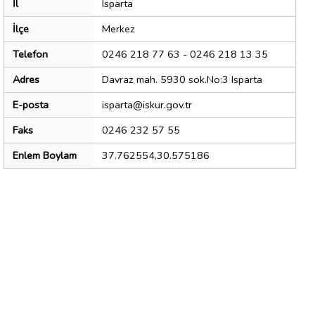
İl
Isparta
İlçe
Merkez
Telefon
0246 218 77 63 - 0246 218 13 35
Adres
Davraz mah. 5930 sok.No:3 Isparta
E-posta
isparta@iskur.gov.tr
Faks
0246 232 57 55
Enlem Boylam
37.762554,30.575186