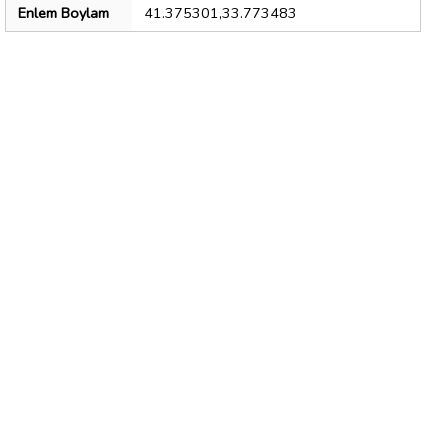
Enlem Boylam
41.375301,33.773483