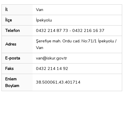
İl
Van
İlçe
İpekyolu
Telefon
0432 214 87 73 - 0432 216 16 37
Şerefiye mah. Ordu cad. No:71/1 İpekyolu /
Adres
Van
E-posta
van@iskur.gov.tr
Faks
0432 214 14 92
Enlem
38.500061,43.401714
Boylam