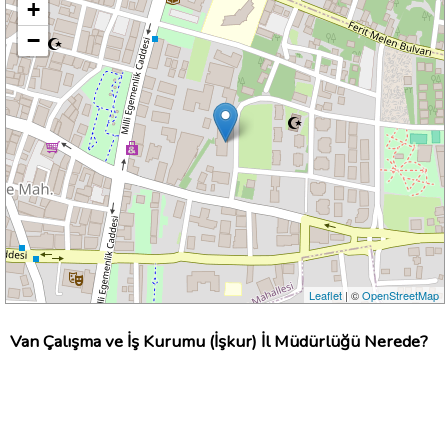
+
−
Leaflet
| ©
OpenStreetMap
Van Çalışma ve İş Kurumu (İşkur) İl Müdürlüğü Nerede?