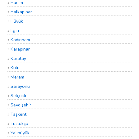
»
Hadim
»
Halkapınar
»
Hüyük
»
Ilgın
»
Kadınhanı
»
Karapınar
»
Karatay
»
Kulu
»
Meram
»
Sarayönü
»
Selçuklu
»
Seydişehir
»
Taşkent
»
Tuzlukçu
»
Yalıhüyük