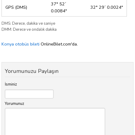
37° 52´
GPS (DMS)
32° 29´ 0.0024"
0.0084"
DMS: Derece, dakika ve saniye
DMM: Derece ve ondalık dakika
Konya otobüs bileti
OnlineBilet.com'da.
Yorumunuzu Paylaşın
İsminiz
Yorumunuz