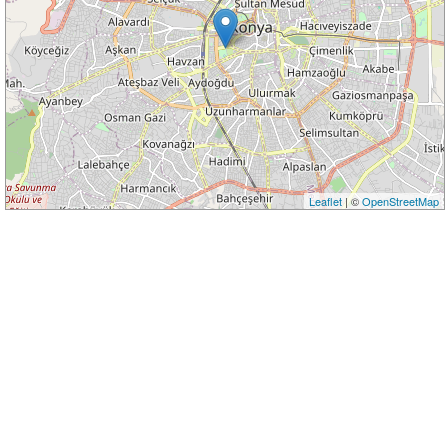
Leaflet
| ©
OpenStreetMap