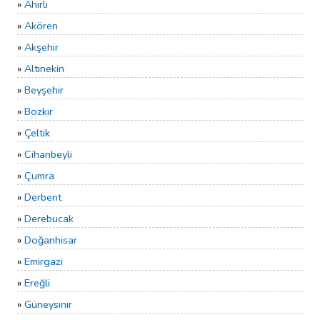
»
Ahırlı
»
Akören
»
Akşehir
»
Altınekin
»
Beyşehir
»
Bozkır
»
Çeltik
»
Cihanbeyli
»
Çumra
»
Derbent
»
Derebucak
»
Doğanhisar
»
Emirgazi
»
Ereğli
»
Güneysınır