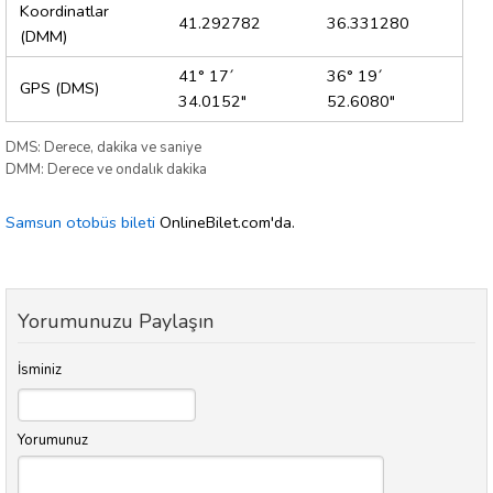
Koordinatlar
41.292782
36.331280
(DMM)
41° 17´
36° 19´
GPS (DMS)
34.0152"
52.6080"
DMS: Derece, dakika ve saniye
DMM: Derece ve ondalık dakika
Samsun otobüs bileti
OnlineBilet.com'da.
Yorumunuzu Paylaşın
İsminiz
Yorumunuz