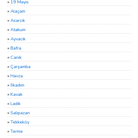
»
19 Mayıs
»
Alaçam
»
Asarcık
»
Atakum
»
Ayvacık
»
Bafra
»
Canik
»
Çarşamba
»
Havza
»
İlkadım
»
Kavak
»
Ladik
»
Salıpazarı
»
Tekkeköy
»
Terme