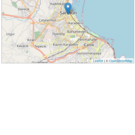
Leaflet
| ©
OpenStreetMap