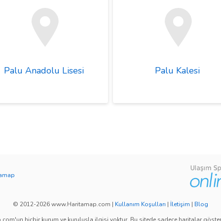
Palu Anadolu Lisesi
Palu Kalesi
tamap
© 2012-2026 www.Haritamap.com
|
Kullanım Koşulları
|
İletişim
|
Blog
com'un hiçbir kurum ve kuruluşla ilgisi yoktur. Bu sitede sadece haritalar göster