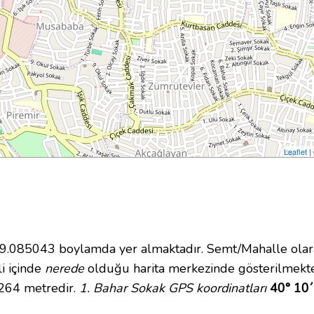
Leaflet
|
085043 boylamda yer almaktadır. Semt/Mahalle olarak 
i içinde
nerede
olduğu harita merkezinde gösterilmekte
 264 metredir.
1. Bahar Sokak GPS koordinatları
40° 10´