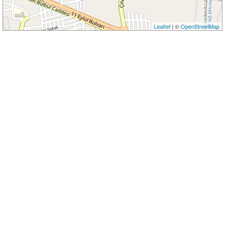
Leaflet
| ©
OpenStreetMap