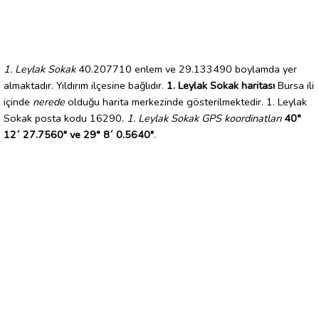
1. Leylak Sokak
40.207710 enlem ve 29.133490 boylamda yer
almaktadır. Yıldırım ilçesine bağlıdır.
1. Leylak Sokak haritası
Bursa ili
içinde
nerede
olduğu harita merkezinde gösterilmektedir. 1. Leylak
Sokak posta kodu 16290.
1. Leylak Sokak GPS koordinatları
40°
12´ 27.7560" ve 29° 8´ 0.5640"
.