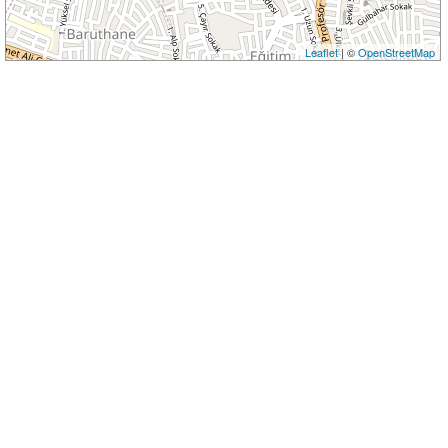
Leaflet
| ©
OpenStreetMap