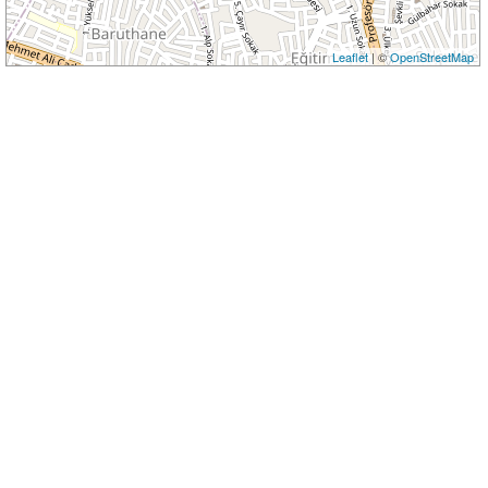
Leaflet
| ©
OpenStreetMap