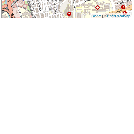
Leaflet
| ©
OpenStreetMap