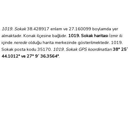
1019. Sokak
38.428917 enlem ve 27.160099 boylamda yer
almaktadır. Konak ilçesine bağlıdır.
1019. Sokak haritası
İzmir ili
içinde
nerede
olduğu harita merkezinde gösterilmektedir. 1019.
Sokak posta kodu 35170.
1019. Sokak GPS koordinatları
38° 25´
44.1012" ve 27° 9´ 36.3564"
.