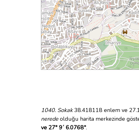
1040. Sokak
38.418118 enlem ve 27.15
nerede
olduğu harita merkezinde göst
ve 27° 9´ 6.0768"
.