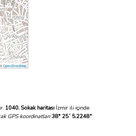
 ©
OpenStreetMap
r.
1040. Sokak haritası
İzmir ili içinde
ak GPS koordinatları
38° 25´ 5.2248"