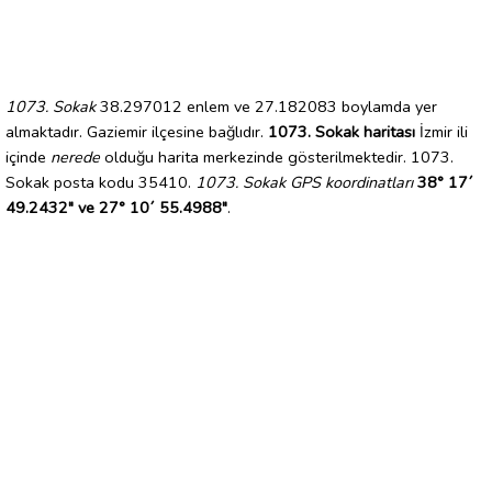
1073. Sokak
38.297012 enlem ve 27.182083 boylamda yer
almaktadır. Gaziemir ilçesine bağlıdır.
1073. Sokak haritası
İzmir ili
içinde
nerede
olduğu harita merkezinde gösterilmektedir. 1073.
Sokak posta kodu 35410.
1073. Sokak GPS koordinatları
38° 17´
49.2432" ve 27° 10´ 55.4988"
.