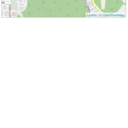
Leaflet
| ©
OpenStreetMap