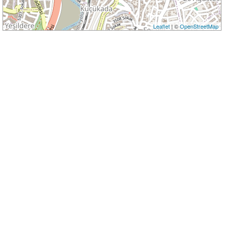
Leaflet
| ©
OpenStreetMap