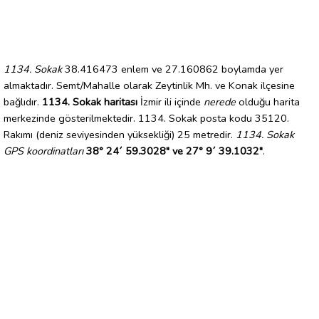
1134. Sokak
38.416473 enlem ve 27.160862 boylamda yer
almaktadır. Semt/Mahalle olarak Zeytinlik Mh. ve Konak ilçesine
bağlıdır.
1134. Sokak haritası
İzmir ili içinde
nerede
olduğu harita
merkezinde gösterilmektedir. 1134. Sokak posta kodu 35120.
Rakımı (deniz seviyesinden yüksekliği) 25 metredir.
1134. Sokak
GPS koordinatları
38° 24´ 59.3028" ve 27° 9´ 39.1032"
.