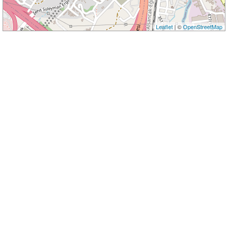
Leaflet
| ©
OpenStreetMap